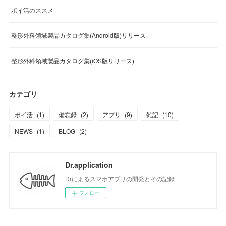
ポイ活のススメ
整形外科領域製品カタログ集(Android版)リリース
整形外科領域製品カタログ集(iOS版リリース)
カテゴリ
ポイ活
(
1
)
備忘録
(
2
)
アプリ
(
9
)
雑記
(
10
)
NEWS
(
1
)
BLOG
(
2
)
Dr.application
Drによるスマホアプリの開発とその記録
フォロー