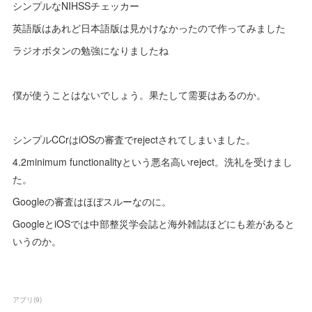
シンプルなNIHSSチェッカー
英語版はあれど日本語版は見かけなかったので作ってみました
ラジオボタンの勉強になりましたね
僕が使うことはないでしょう。果たして需要はあるのか。
シンプルCCrはiOSの審査でrejectされてしまいました。
4.2minimum functionalityという悪名高いreject。洗礼を受けまし
た。
Googleの審査はほぼスルーなのに。
GoogleとiOSでは中部整災学会誌と海外雑誌ほどにも差があると
いうのか。
アプリ
(
9
)