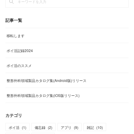
記事一覧
移転します
ポイ活記録2024
ポイ活のススメ
整形外科領域製品カタログ集(Android版)リリース
整形外科領域製品カタログ集(iOS版リリース)
カテゴリ
ポイ活
(
1
)
備忘録
(
2
)
アプリ
(
9
)
雑記
(
10
)