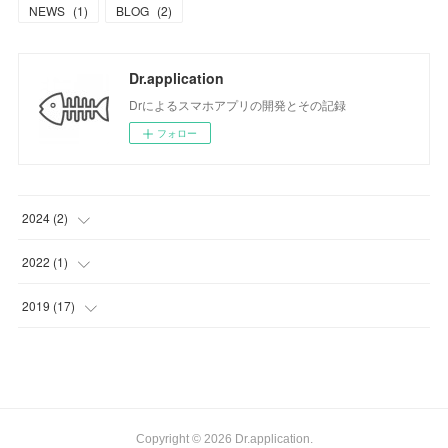
NEWS
(
1
)
BLOG
(
2
)
Dr.application
Drによるスマホアプリの開発とその記録
フォロー
2024
(
2
)
(
1
)
2022
(
1
)
(
1
)
(
1
)
2019
(
17
)
(
1
)
(
1
)
(
7
)
Copyright ©
2026
Dr.application
.