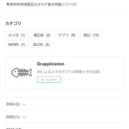
整形外科領域製品カタログ集(iOS版リリース)
カテゴリ
ポイ活
(
1
)
備忘録
(
2
)
アプリ
(
9
)
雑記
(
10
)
NEWS
(
1
)
BLOG
(
2
)
Dr.application
Drによるスマホアプリの開発とその記録
フォロー
2024
(
2
)
(
1
)
2022
(
1
)
(
1
)
(
1
)