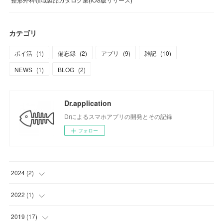
カテゴリ
ポイ活
(
1
)
備忘録
(
2
)
アプリ
(
9
)
雑記
(
10
)
NEWS
(
1
)
BLOG
(
2
)
Dr.application
Drによるスマホアプリの開発とその記録
フォロー
2024
(
2
)
(
1
)
2022
(
1
)
(
1
)
(
1
)
2019
(
17
)